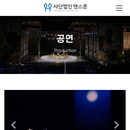
공연
Production
Previous
Ne