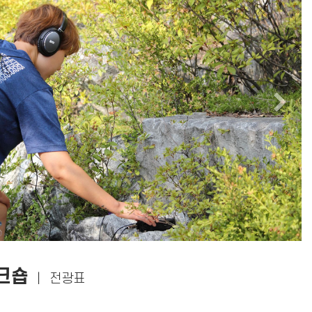
Ne
크숍
｜
전광표