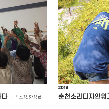
Next
Previous
2018
가다
춘천소리디자인워
｜
박소정, 한상률