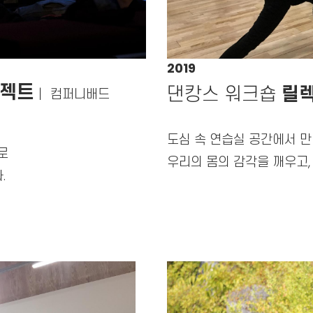
2019
로젝트
댄캉스 워크숍
릴
｜
컴퍼니배드
도심 속 연습실 공간에서 만
로
우리의 몸의 감각을 깨우고
.